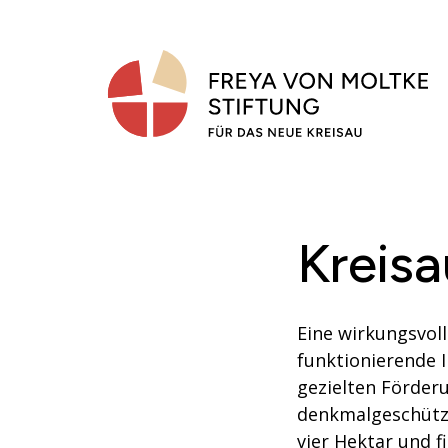
Zum
Inhalt
springen
Kreisa
Eine wirkungsvol
funktionierende 
gezielten Förder
denkmalgeschütz
vier Hektar und f